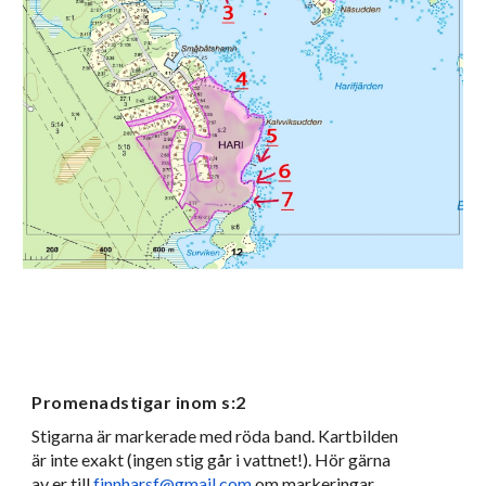
Promenadstigar inom
 s:2
Stigarna är markerade med röda band. Kartbilden 
är inte exakt (ingen stig går i vattnet!). Hör gärna 
av er till 
finnharsf@gmail.com
 om markeringar 