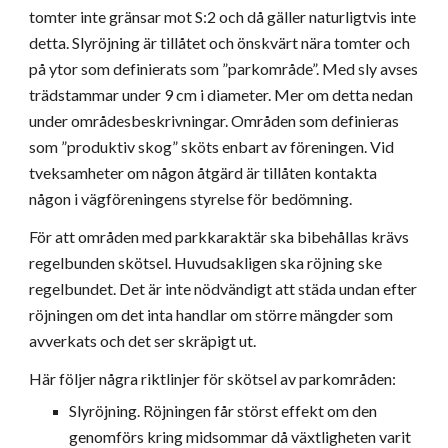
tomter inte gränsar mot S:2 och då gäller naturligtvis inte 
detta. Slyröjning är tillåtet och önskvärt nära tomter och 
på ytor som definierats som ”parkområde”. Med sly avses 
trädstammar under 9 cm i diameter. Mer om detta nedan 
under områdesbeskrivningar. Områden som definieras 
som ”produktiv skog” sköts enbart av föreningen. Vid 
tveksamheter om någon åtgärd är tillåten kontakta 
någon i vägföreningens styrelse för bedömning. 
För att områden med parkkaraktär ska bibehållas krävs 
regelbunden skötsel. Huvudsakligen ska röjning ske 
regelbundet. Det är inte nödvändigt att städa undan efter 
röjningen om det inta handlar om större mängder som 
avverkats och det ser skräpigt ut.
Här följer några riktlinjer för skötsel av parkområden:
Slyröjning. Röjningen får störst effekt om den 
genomförs kring midsommar då växtligheten varit 