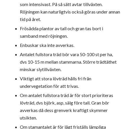
som intensivast. På så sätt avtar tillväxten. 
Röjningen kan naturligtvis också göras under annan 
tid på året.
Frösådda plantor av tall och gran tas bort i 
samband med röjningen.
Enbuskar ska inte avverkas.
Antalet fullstora träd bör vara 50-100 st per ha, 
dvs 10-15 m mellan stammarna. Större trädtäthet 
minskar slytillväxten.
Viktigt att stora lövträd hålls fri från 
undervegetation för att trivas.
Om antalet fullstora träd är för stort prioriteras 
lövträd, dvs björk, asp, sälg före tall. Gran bör 
avverkas då dess grenverk kraftigt skymmer 
utsikten.
Om stamantalet är för lågt friställs lämpliga 