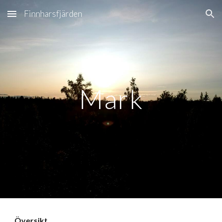
Finnharsfjärden
Skip to main content
Skip to navigation
Mark
Översikt